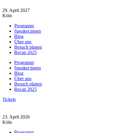
Zum
Inhalt
29. April 2027
springen
Köln
Programm
Speaker:innen
Blog
Über uns
Besuch planen
Recap 2025
Programm
Speaker:innen
Blog
Über uns
Besuch planen
Recap 2025
Tickets
23. April 2026
Köln
Programm