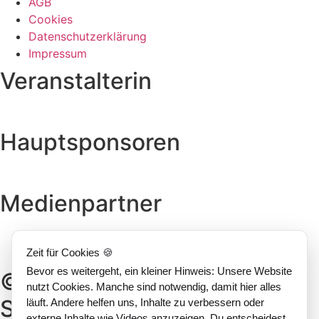
AGB
Cookies
Datenschutzerklärung
Impressum
Veranstalterin
Hauptsponsoren
Medienpartner
Zeit für Cookies 🍪
Bevor es weitergeht, ein kleiner Hinweis: Unsere Website
© 2026 Radio Advertising
nutzt Cookies. Manche sind notwendig, damit hier alles
Summit
läuft. Andere helfen uns, Inhalte zu verbessern oder
externe Inhalte wie Videos anzuzeigen. Du entscheidest,